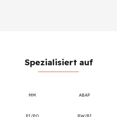
Spezialisiert auf
MM
ABAP
PI/PO
BW/BI