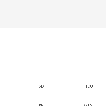
SD
FICO
PP
GTS