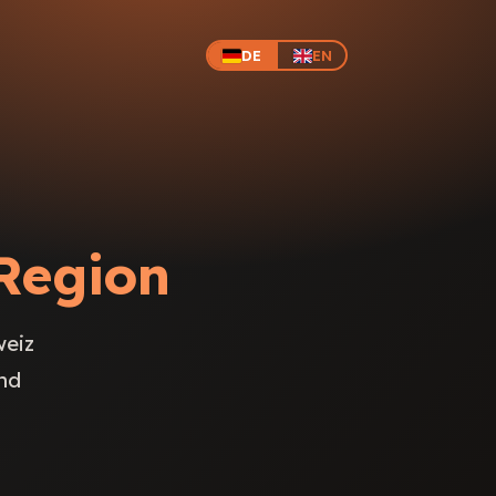
DE
EN
Region
weiz
nd